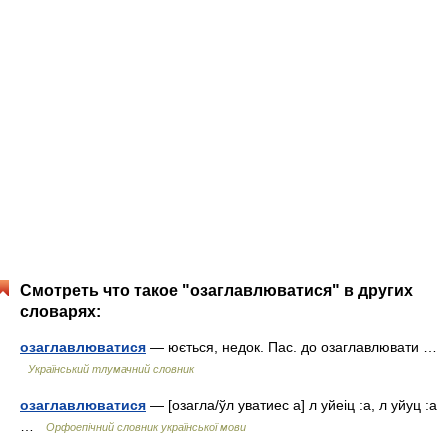
Смотреть что такое "озаглавлюватися" в других
словарях:
озаглавлюватися
— юється, недок. Пас. до озаглавлювати …
Український тлумачний словник
озаглавлюватися
— [озагла/ўл уватиес а] л уйеіц :а, л уйуц :а
…
Орфоепічний словник української мови